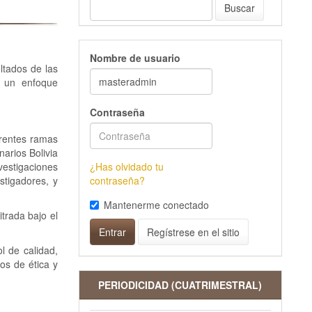
Buscar
Nombre de usuario
ltados de las
o un enfoque
Contraseña
erentes ramas
narios Bolivia
vestigaciones
¿Has olvidado tu
stigadores, y
contraseña?
Mantenerme conectado
itrada bajo el
Entrar
Regístrese en el sitio
l de calidad,
ios de ética y
PERIODICIDAD (CUATRIMESTRAL)