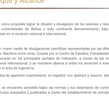
oque y Alcance
 como propósito lograr la difusión y divulgación de los avances y resu
as universidades de Bolivia y todo continente iberoamericano, baj
ose en el contexto nacional e internacional.
un nuevo medio de divulgaciones científicas representadas por las dif
ca, Marítima entre otras. Creada por el Centro de Estudios Transdiscipli
ionarse en los principales portales de indización, a través de las in
ance internacional, y se mantiene abierta a todos los docentes e inve
el área de ingeniería.
ica de aparición cuatrimestral, en español, con abstract y resumo, arb
s, se encuentra sometido bajos las normas y los estándares de contro
tículos aceptados y publicados a través del establecimiento de princip