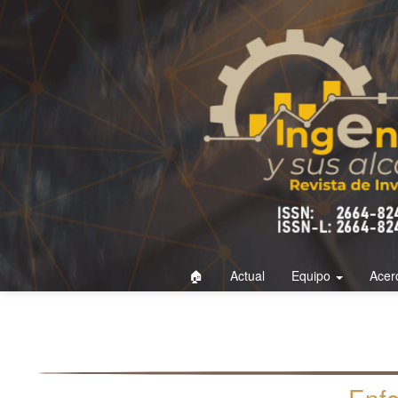
Navegación
principal
Contenido
principal
Barra
lateral
🏠
Actual
Equipo
Acer