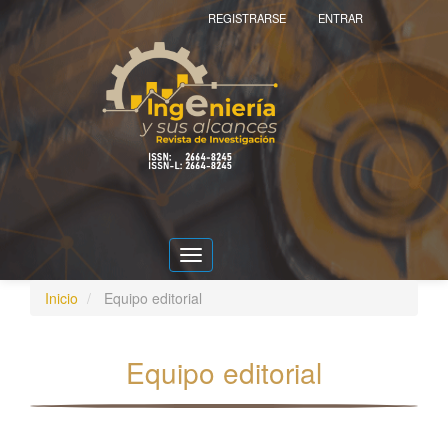
Navegación
REGISTRARSE
ENTRAR
principal
Contenido
principal
Barra
lateral
Toggle
navigation
Inicio
Equipo editorial
Equipo editorial