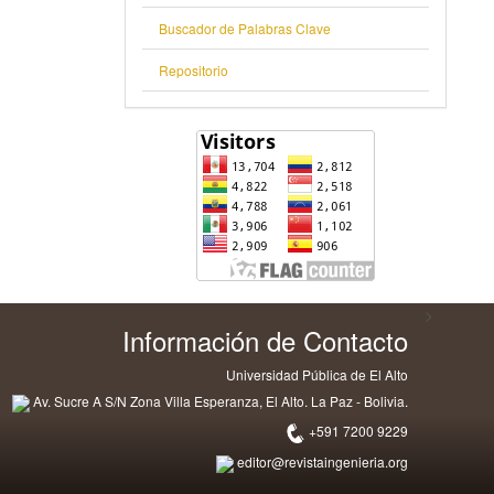
Buscador de Palabras Clave
Repositorio
>
Información de Contacto
Universidad Pública de El Alto
Av. Sucre A S/N Zona Villa Esperanza, El Alto. La Paz - Bolivia.
+591 7200 9229
editor@revistaingenieria.org