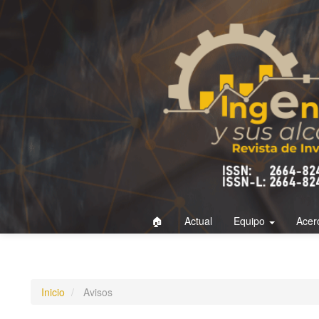
Navegación
principal
Contenido
principal
Barra
lateral
🏠
Actual
Equipo
Acer
Inicio
Avisos